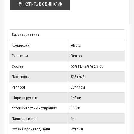
КУПИТЬ В ОДИН КЛИК
Характеристики
Коллекция
ANGIE
Тип ткани
Велюр
Состав
56% PL 42% Vi 2% Co
Плотность
515 г/м2
Раппорт
37*77 см
Ширина рулона
148 см
Устойчивость к истиранию
30000
Палитра цветов
14
Страна производителя
Италия