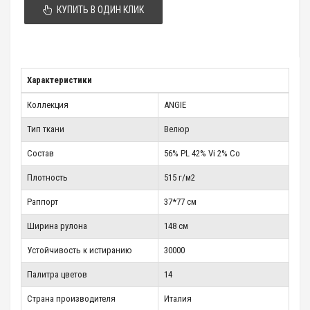
КУПИТЬ В ОДИН КЛИК
Характеристики
Коллекция
ANGIE
Тип ткани
Велюр
Состав
56% PL 42% Vi 2% Co
Плотность
515 г/м2
Раппорт
37*77 см
Ширина рулона
148 см
Устойчивость к истиранию
30000
Палитра цветов
14
Страна производителя
Италия