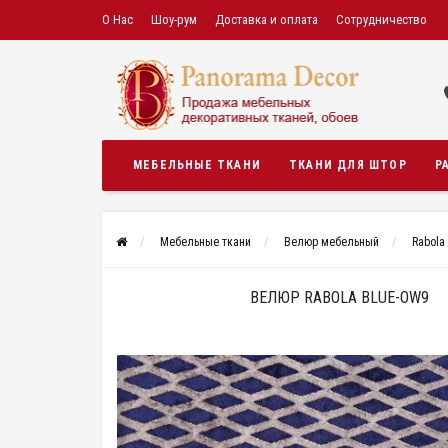
О Нас
Шоу-рум
Доставка и оплата
Сотрудничество
МЕБЕЛЬНЫЕ ТКАНИ
ТКАНИ ДЛЯ ШТОР
Р
Мебельные ткани
Велюр мебельный
Rabola
ВЕЛЮР RABOLA BLUE-OW9