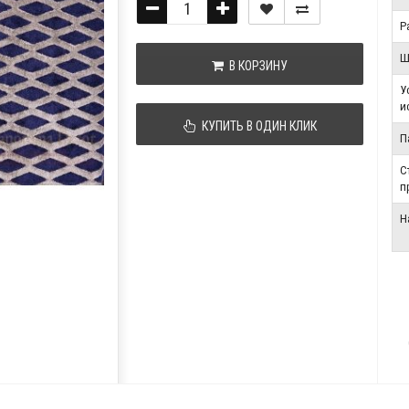
Р
Ш
В КОРЗИНУ
У
и
КУПИТЬ В ОДИН КЛИК
П
С
п
Н