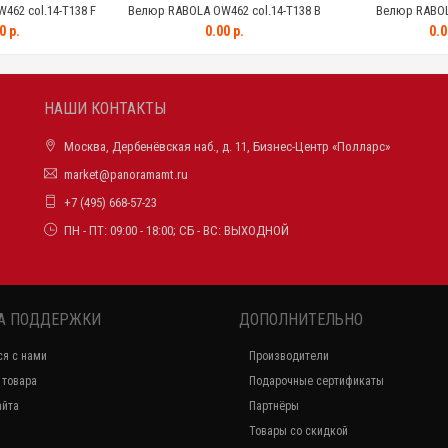
62 col.14-T138 F
Велюр RABOLA OW462 col.14-T138 B
Велюр RABOL
0 р.
0.00 р.
0.0
НАШИ КОНТАКТЫ
Москва, Дербенёвская наб., д. 11, Бизнес-Центр «Полларс»
market@panoramamt.ru
+7 (495) 668-57-23
ПН - ПТ: 09:00 - 18:00; СБ - ВС: ВЫХОДНОЙ
А ПОДДЕРЖКИ
ДОПОЛНИТЕЛЬНО
ся с нами
Производители
 товара
Подарочные сертификаты
айта
Партнёры
Товары со скидкой