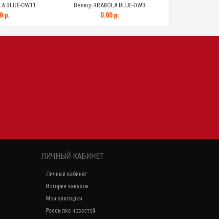
A BLUE-OW11
Велюр RRABOLA BLUE-OW3
Велюр RABOLA BLUE
0 р.
0.00 р.
0.0
ЛИЧНЫЙ КАБИНЕТ
Личный кабинет
История заказов
Мои закладки
Рассылка новостей