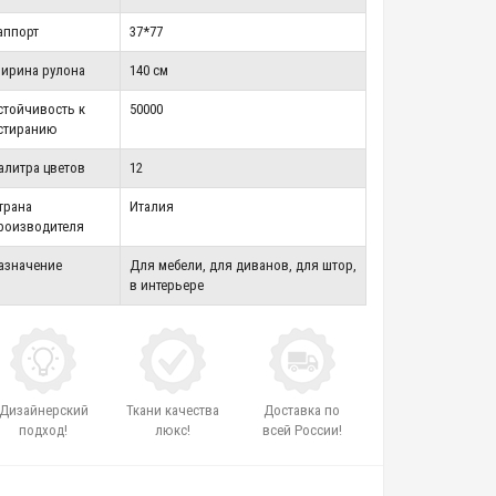
аппорт
37*77
ирина рулона
140 см
стойчивость к
50000
стиранию
алитра цветов
12
трана
Италия
роизводителя
азначение
Для мебели, для диванов, для штор,
в интерьере
Дизайнерский
Ткани качества
Доставка по
подход!
люкс!
всей России!