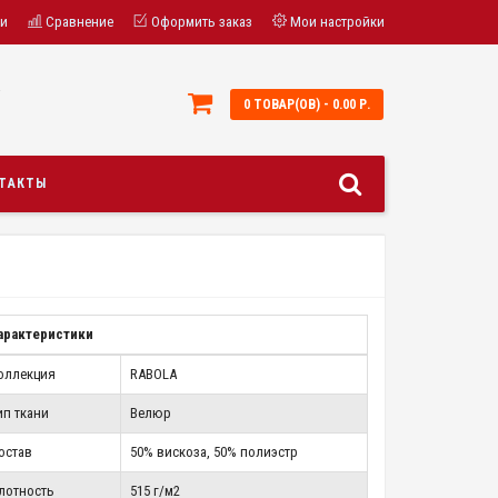
ки
Сравнение
Оформить заказ
Мои настройки
;
0 ТОВАР(ОВ) - 0.00 Р.
ТАКТЫ
арактеристики
оллекция
RABOLA
ип ткани
Велюр
остав
50% вискоза, 50% полиэстр
лотность
515 г/м2