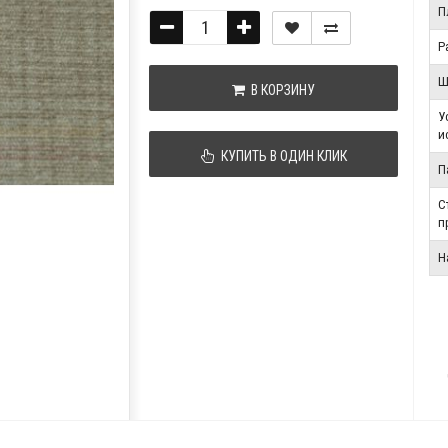
П
Р
Ш
В КОРЗИНУ
У
и
КУПИТЬ В ОДИН КЛИК
П
С
п
Н