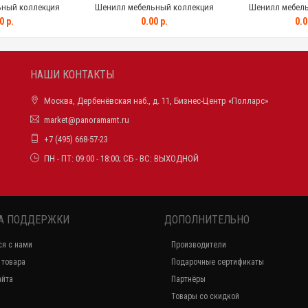
ный коллекция
Шенилл мебельный коллекция
Шенилл мебель
Y-16CF
VICTORY-16CY
VICTOR
0 р.
0.00 р.
0.0
НАШИ КОНТАКТЫ
Москва, Дербенёвская наб., д. 11, Бизнес-Центр «Полларс»
market@panoramamt.ru
+7 (495) 668-57-23
ПН - ПТ: 09:00 - 18:00; СБ - ВС: ВЫХОДНОЙ
А ПОДДЕРЖКИ
ДОПОЛНИТЕЛЬНО
ся с нами
Производители
 товара
Подарочные сертификаты
айта
Партнёры
Товары со скидкой