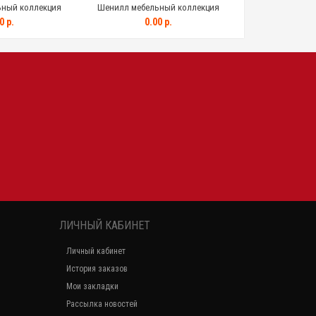
ный коллекция
Шенилл мебельный коллекция
Шенилл мебель
Y-3070
VICTORY-30EU
VICTOR
0 р.
0.00 р.
0.0
ЛИЧНЫЙ КАБИНЕТ
Личный кабинет
История заказов
Мои закладки
Рассылка новостей