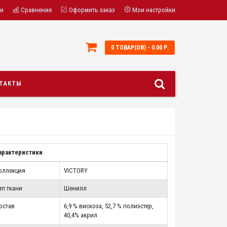
ки
Сравнение
Оформить заказ
Мои настройки
;
0 ТОВАР(ОВ) - 0.00 Р.
ТАКТЫ
арактеристики
оллекция
VICTORY
ип ткани
Шенилл
остав
6,9 % вискоза, 52,7 % полиэстер,
40,4% акрил