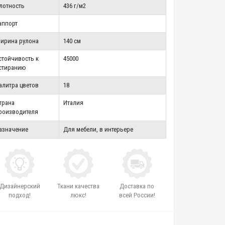
лотность
436 г/м2
аппорт
ирина рулона
140 см
стойчивость к
45000
стиранию
алитра цветов
18
трана
Италия
роизводителя
азначение
Для мебели, в интерьере
Дизайнерский
Ткани качества
Доставка по
подход!
люкс!
всей России!