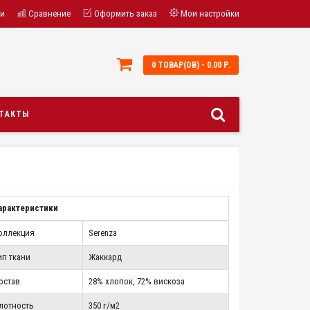
ки
Сравнение
Оформить заказ
Мои настройки
;
0 ТОВАР(ОВ) - 0.00 Р.
ТАКТЫ
арактеристики
оллекция
Serenza
ип ткани
Жаккард
остав
28% хлопок, 72% вискоза
лотность
350 г/м2