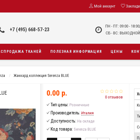
Мой аккаунт
Заклад
ПН - ПТ: 09:00 - 18:00
+7 (495) 668-57-23
СБ - ВС: ВЫХОДНОЙ
АСПРОДАЖА ТКАНЕЙ
ПОЛЕЗНАЯ ИНФОРМАЦИЯ
ЦЕНЫ
КОН
nza
Жаккард коллекция Serenza BLUE
0.00 р.
LUE
Х
0 отзывов
Тип цены:
Розничные
К
Производитель:
Италия
Т
Доступность:
На складе
С
Код товара:
Serenza BLUE
П