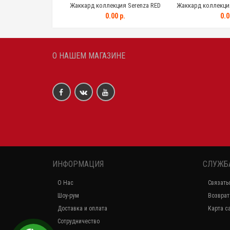
Жаккард коллекция Serenza RED
Жаккард коллекция 
0.00 р.
0.0
О НАШЕМ МАГАЗИНЕ
ИНФОРМАЦИЯ
СЛУЖБ
О Нас
Связать
Шоу-рум
Возврат
Доставка и оплата
Карта с
Сотрудничество