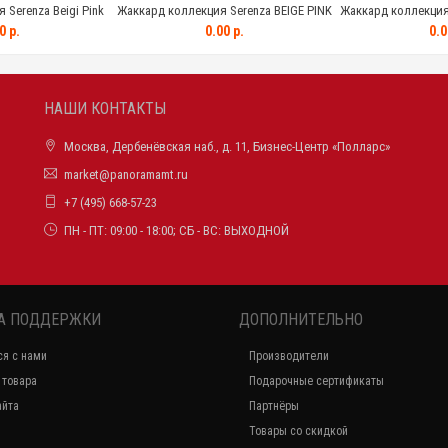
Serenza Beigi Pink
Жаккард коллекция Serenza BEIGE PINK
Жаккард коллекция 
0 р.
0.00 р.
0.0
НАШИ КОНТАКТЫ
Москва, Дербенёвская наб., д. 11, Бизнес-Центр «Полларс»
market@panoramamt.ru
+7 (495) 668-57-23
ПН - ПТ: 09:00 - 18:00; СБ - ВС: ВЫХОДНОЙ
А ПОДДЕРЖКИ
ДОПОЛНИТЕЛЬНО
ся с нами
Производители
 товара
Подарочные сертификаты
айта
Партнёры
Товары со скидкой