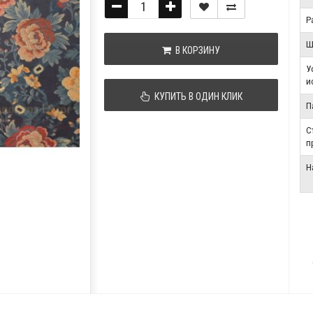
Р
Ш
В КОРЗИНУ
У
и
КУПИТЬ В ОДИН КЛИК
П
С
п
Н