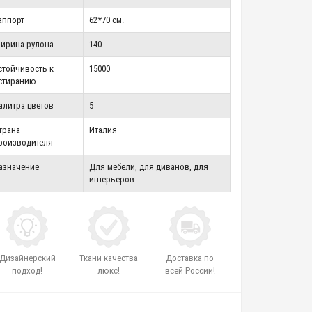
аппорт
62*70 см.
ирина рулона
140
стойчивость к
15000
стиранию
алитра цветов
5
трана
Италия
роизводителя
азначение
Для мебели, для диванов, для
интерьеров
Дизайнерский
Ткани качества
Доставка по
подход!
люкс!
всей России!