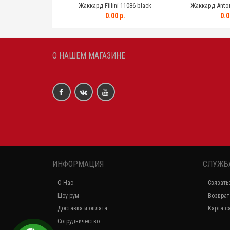
ni 11086 beige
Жаккард Fillini 11086 black
Жаккард Antoni
0 р.
0.00 р.
0.0
О НАШЕМ МАГАЗИНЕ
ИНФОРМАЦИЯ
СЛУЖБ
О Нас
Связать
Шоу-рум
Возврат
Доставка и оплата
Карта с
Сотрудничество