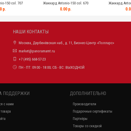
o-150 col. 707
Жаккард Antonio-150 col. 670
Жаккард Antoni
0 р.
0.00 р.
0.0
НАШИ КОНТАКТЫ
Москва, Дербенёвская наб., д. 11, Бизнес-Центр «Полларс»
market@panoramamt.ru
+7 (495) 668-57-23
ПН - ПТ: 09:00 - 18:00; СБ - ВС: ВЫХОДНОЙ
А ПОДДЕРЖКИ
ДОПОЛНИТЕЛЬНО
ся с нами
Производители
 товара
Подарочные сертификаты
айта
Партнёры
Товары со скидкой