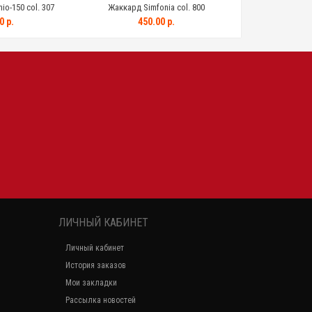
o-150 col. 307
Жаккард Simfonia col. 800
Жаккард Simf
0 р.
450.00 р.
0.0
ЛИЧНЫЙ КАБИНЕТ
Личный кабинет
История заказов
Мои закладки
Рассылка новостей