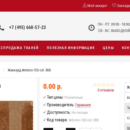
Мой аккаунт
Заклад
ПН - ПТ: 09:00 - 18:00
+7 (495) 668-57-23
СБ - ВС: ВЫХОДНОЙ
АСПРОДАЖА ТКАНЕЙ
ПОЛЕЗНАЯ ИНФОРМАЦИЯ
ЦЕНЫ
КОН
Жаккард Antonio-150 col. 800
0.00 р.
0
Х
0 отзывов
Тип цены:
Розничные
К
Производитель:
Германия
Т
Доступность:
На складе
С
Код товара:
Antonio-150 col. 800
Ш