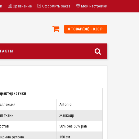
ки
Сравнение
Оформить заказ
Мои настройки
;
0 ТОВАР(ОВ) - 0.00 Р.
ТАКТЫ
арактеристики
оллекция
Antonio
ип ткани
Жаккадр
остав
50% pes 50% pan
ирина рулона
150 см