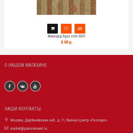
Жаккард Ilgaz com 0301
0.00 р.
О НАШЕМ МАГАЗИНЕ
НАШИ КОНТАКТЫ
Москва, Дербенёвская наб., д. 11, Бизнес-Центр «Полларс»
market@panoramamt.ru