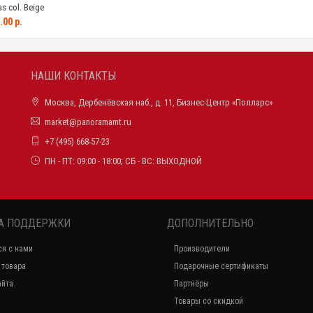
 col. Beige
.00 р.
НАШИ КОНТАКТЫ
Москва, Дербенёвская наб., д. 11, Бизнес-Центр «Полларс»
market@panoramamt.ru
+7 (495) 668-57-23
ПН - ПТ: 09:00 - 18:00; СБ - ВС: ВЫХОДНОЙ
А ПОДДЕРЖКИ
ДОПОЛНИТЕЛЬНО
ся с нами
Производители
 товара
Подарочные сертификаты
айта
Партнёры
Товары со скидкой