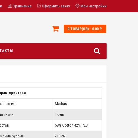
ки
Сравнение
Оформить заказ
Мои настройки
;
0 ТОВАР(ОВ) - 0.00 Р.
ТАКТЫ
арактеристики
оллекция
Madras
ип ткани
Тюль
остав
58% Cotton 42% PES
ирина рулона
210 см