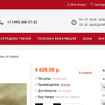
Мой аккаунт
Заклад
ПН - ПТ: 09:00 - 18:00
+7 (495) 668-57-23
СБ - ВС: ВЫХОДНОЙ
АСПРОДАЖА ТКАНЕЙ
ПОЛЕЗНАЯ ИНФОРМАЦИЯ
ЦЕНЫ
КОН
as col. Naturel
4 608.00 р.
Х
0 отзывов
Тип цены:
Розничные
К
Производитель:
Италия
Т
Доступность:
На складе
С
Код товара:
Madras col. Naturel
Ш