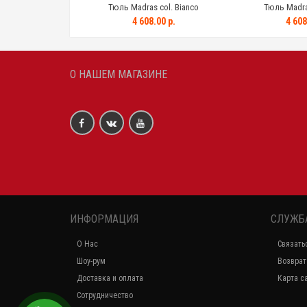
Тюль Madras col. Bianco
Тюль Madras
4 608.00 р.
4 608
О НАШЕМ МАГАЗИНЕ
ИНФОРМАЦИЯ
СЛУЖБ
О Нас
Связать
Шоу-рум
Возврат
Доставка и оплата
Карта с
Сотрудничество