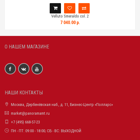
Velluto Smeraldo col. 2
7 040.00 р.
О НАШЕМ МАГАЗИНЕ
НАШИ КОНТАКТЫ
Москва, Дербенёвская наб., д. 11, Бизнес-Центр «Полларс»
market@panoramamt.ru
+7 (495) 668-57-23
ПН - ПТ: 09:00 - 18:00; СБ - ВС: ВЫХОДНОЙ